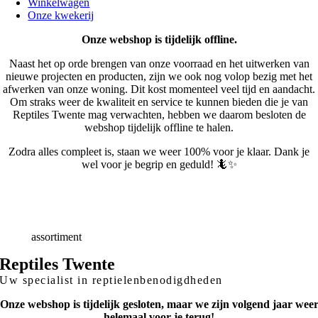
Winkelwagen
Onze kwekerij
Onze webshop is tijdelijk offline.
Naast het op orde brengen van onze voorraad en het uitwerken van
nieuwe projecten en producten, zijn we ook nog volop bezig met het
afwerken van onze woning. Dit kost momenteel veel tijd en aandacht.
Om straks weer de kwaliteit en service te kunnen bieden die je van
Reptiles Twente mag verwachten, hebben we daarom besloten de
webshop tijdelijk offline te halen.
Zodra alles compleet is, staan we weer 100% voor je klaar. Dank je
wel voor je begrip en geduld! 🦎✨
Snelle
Levering
Deskundig
advies
Breed
assortiment
Reptiles Twente
Uw specialist in reptielenbenodigdheden
Onze webshop is tijdelijk gesloten, maar we zijn volgend jaar wee
helemaal voor je terug!