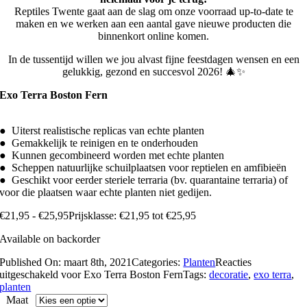
Reptiles Twente gaat aan de slag om onze voorraad up-to-date te
maken en we werken aan een aantal gave nieuwe producten die
binnenkort online komen.
In de tussentijd willen we jou alvast fijne feestdagen wensen en een
gelukkig, gezond en succesvol 2026! 🎄✨
Exo Terra Boston Fern
● Uiterst realistische replicas van echte planten
● Gemakkelijk te reinigen en te onderhouden
● Kunnen gecombineerd worden met echte planten
● Scheppen natuurlijke schuilplaatsen voor reptielen en amfibieën
● Geschikt voor eerder steriele terraria (bv. quarantaine terraria) of
voor die plaatsen waar echte planten niet gedijen.
€
21,95
-
€
25,95
Prijsklasse: €21,95 tot €25,95
Available on backorder
Published On: maart 8th, 2021
Categories:
Planten
Reacties
uitgeschakeld
voor Exo Terra Boston Fern
Tags:
decoratie
,
exo terra
,
planten
Maat