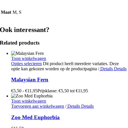
Maat
M, S
Ook interessant?
Related products
Toon winkelwagen
Opties selecteren
Dit product heeft meerdere variaties. Deze
optie kan gekozen worden op de productpagina
/
Details
Details
Malaysian Fern
€
5,50
-
€
11,95
Prijsklasse: €5,50 tot €11,95
Toon winkelwagen
Toevoegen aan winkelwagen
/
Details
Details
Zoo Med Euphorbia