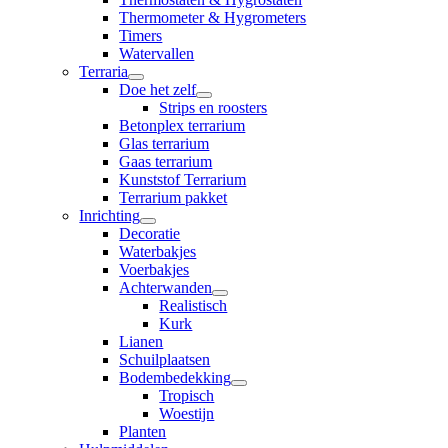
Thermometer & Hygrometers
Timers
Watervallen
Terraria
Doe het zelf
Strips en roosters
Betonplex terrarium
Glas terrarium
Gaas terrarium
Kunststof Terrarium
Terrarium pakket
Inrichting
Decoratie
Waterbakjes
Voerbakjes
Achterwanden
Realistisch
Kurk
Lianen
Schuilplaatsen
Bodembedekking
Tropisch
Woestijn
Planten