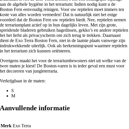
aan de algehele hygiëne in het terrarium: Indien nodig kunt u de
Boston Fern eenvoudig reinigen. Voor uw reptielen moet immers ten
koste van alles worden vermeden! Dat is natuurlijk niet het enige
voordeel dat de Boston Fern uw reptielen biedt. Nee, reptielen nemen
de terrariumplant actief op in hun dagelijks leven. Met zijn grote,
spreidende bladeren gebruiken hagedissen, gekko’s en andere reptielen
het het liefst als privacyscherm om zich terug te trekken. Daarnaast
dient de Exo Terra Boston Fern, niet in de laatste plaats vanwege zijn
indrukwekkende uiterlijk. Ook als herkenningspunt waarmee reptielen
in het terrarium zich kunnen oriënteren.
Overigens maakt het voor de terrariumbewoners niet uit welke van de
twee maten je kiest! De Boston-varen is in ieder geval een must voor
het decoreren van jungleterraria.
Verkrijgbaar in de maten:
S
M
Aanvullende informatie
Merk
Exo Terra