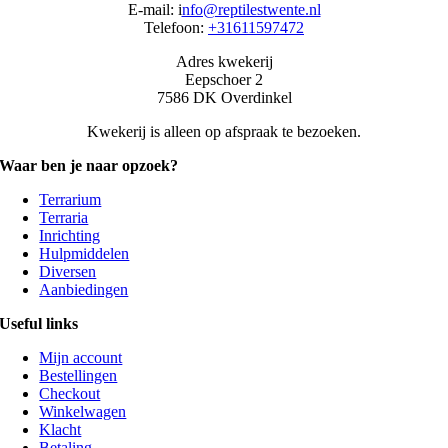
E-mail: i
nfo@reptilestwente.nl
Telefoon:
+31611597472
Adres kwekerij
Eepschoer 2
7586 DK Overdinkel
Kwekerij is alleen op afspraak te bezoeken.
Waar ben je naar opzoek?
Terrarium
Terraria
Inrichting
Hulpmiddelen
Diversen
Aanbiedingen
Useful links
Mijn account
Bestellingen
Checkout
Winkelwagen
Klacht
Betaling