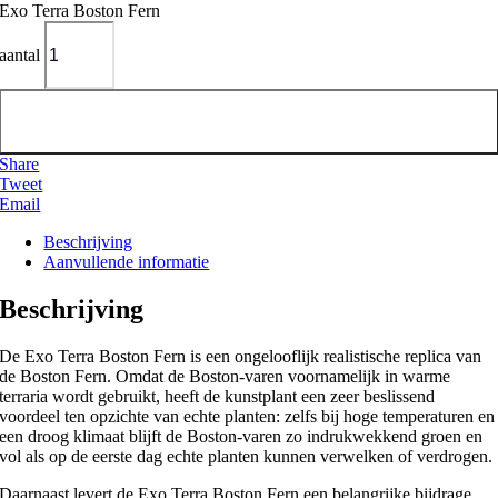
Exo Terra Boston Fern
aantal
Toevoegen aan winkelwagen
Share
Tweet
Email
Beschrijving
Aanvullende informatie
Beschrijving
De Exo Terra Boston Fern is een ongelooflijk realistische replica van
de Boston Fern. Omdat de Boston-varen voornamelijk in warme
terraria wordt gebruikt, heeft de kunstplant een zeer beslissend
voordeel ten opzichte van echte planten: zelfs bij hoge temperaturen en
een droog klimaat blijft de Boston-varen zo indrukwekkend groen en
vol als op de eerste dag echte planten kunnen verwelken of verdrogen.
Daarnaast levert de Exo Terra Boston Fern een belangrijke bijdrage