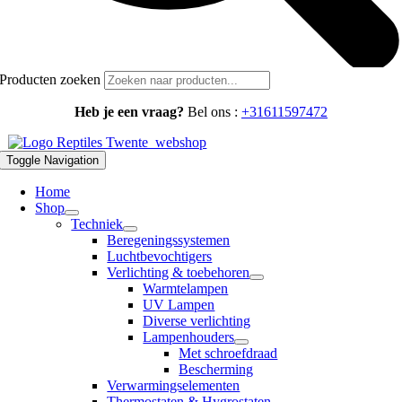
Producten zoeken
Heb je een vraag?
Bel ons :
+31611597472
Toggle Navigation
Home
Shop
Techniek
Beregeningssystemen
Luchtbevochtigers
Verlichting & toebehoren
Warmtelampen
UV Lampen
Diverse verlichting
Lampenhouders
Met schroefdraad
Bescherming
Verwarmingselementen
Thermostaten & Hygrostaten