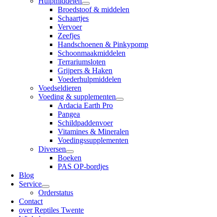
Hulpmiddelen
Broedstoof & middelen
Schaartjes
Vervoer
Zeefjes
Handschoenen & Pinkypomp
Schoonmaakmiddelen
Terrariumsloten
Grijpers & Haken
Voederhulpmiddelen
Voedseldieren
Voeding & supplementen
Ardacia Earth Pro
Pangea
Schildpaddenvoer
Vitamines & Mineralen
Voedingssupplementen
Diversen
Boeken
PAS OP-bordjes
Blog
Service
Orderstatus
Contact
over Reptiles Twente