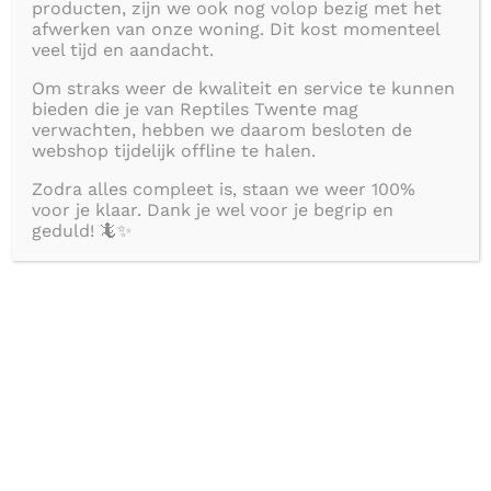
zeer
goede kwaliteit.
De kunst planten zijn eenv
producten, zijn we ook nog volop bezig met het
afwerken van onze woning. Dit kost momenteel
te reinigen.
veel tijd en aandacht.
Om straks weer de kwaliteit en service te kunnen
Hobbyisten willen een perfect uitgerust thuis vo
bieden die je van Reptiles Twente mag
hun amfibieën en reptielen. ZooMed-terraria
verwachten, hebben we daarom besloten de
webshop tijdelijk offline te halen.
omvatten alle gebieden van voeding tot uitrusti
Zodra alles compleet is, staan we weer 100%
verzorging: terraria die individueel zijn aangepas
voor je klaar. Dank je wel voor je begrip en
geduld! 🦎✨
de dieren, decoratieve planten, ultramoderne
verlichting met maximale output, geschikt subst
maar ook aquariumaccessoires zoals filters en
waterbehandeling. Zodat uw spinnen, kevers, gek
slangen, schildpadden of vissen zich gezond en
levendig kunnen ontwikkelen, dekt het specialist
bedrijf met haar uitgebreide assortiment alle w