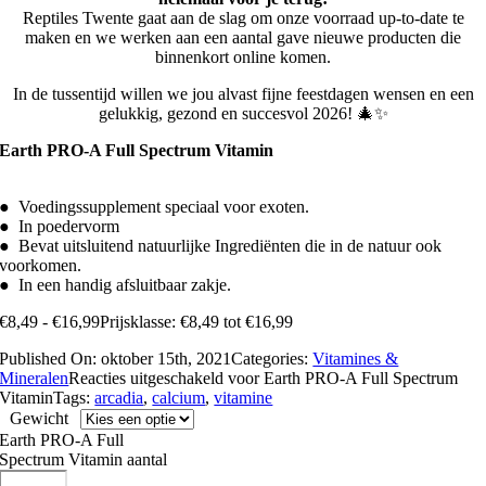
Reptiles Twente gaat aan de slag om onze voorraad up-to-date te
maken en we werken aan een aantal gave nieuwe producten die
binnenkort online komen.
In de tussentijd willen we jou alvast fijne feestdagen wensen en een
gelukkig, gezond en succesvol 2026! 🎄✨
Earth PRO-A Full Spectrum Vitamin
● Voedingssupplement speciaal voor exoten.
● In poedervorm
● Bevat uitsluitend natuurlijke Ingrediënten die in de natuur ook
voorkomen.
● In een handig afsluitbaar zakje.
€
8,49
-
€
16,99
Prijsklasse: €8,49 tot €16,99
Published On: oktober 15th, 2021
Categories:
Vitamines &
Mineralen
Reacties uitgeschakeld
voor Earth PRO-A Full Spectrum
Vitamin
Tags:
arcadia
,
calcium
,
vitamine
Gewicht
Earth PRO-A Full
Spectrum Vitamin aantal