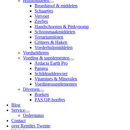
Hulpmiddelen
Broedstoof & middelen
Schaartjes
Vervoer
Zeefjes
Handschoenen & Pinkypomp
Schoonmaakmiddelen
Terrariumsloten
Grijpers & Haken
Voederhulpmiddelen
Voedseldieren
Voeding & supplementen
Ardacia Earth Pro
Pangea
Schildpaddenvoer
Vitamines & Mineralen
Voedingssupplementen
Diversen
Boeken
PAS OP-bordjes
Blog
Service
Orderstatus
Contact
over Reptiles Twente