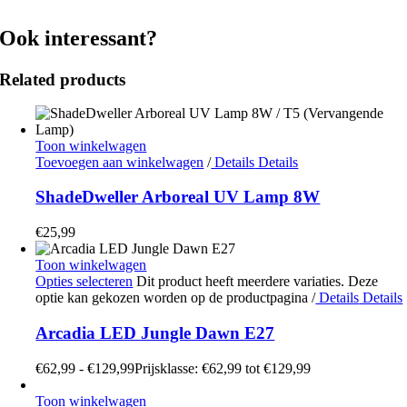
Ook interessant?
Related products
Toon winkelwagen
Toevoegen aan winkelwagen
/
Details
Details
ShadeDweller Arboreal UV Lamp 8W
€
25,99
Toon winkelwagen
Opties selecteren
Dit product heeft meerdere variaties. Deze
optie kan gekozen worden op de productpagina
/
Details
Details
Arcadia LED Jungle Dawn E27
€
62,99
-
€
129,99
Prijsklasse: €62,99 tot €129,99
Toon winkelwagen