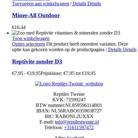
Toevoegen aan winkelwagen
/
Details
Details
Miner-All Outdoor
€
16,44
Toon winkelwagen
Opties selecteren
Dit product heeft meerdere variaties. Deze
optie kan gekozen worden op de productpagina
/
Details
Details
Reptivite zonder D3
€
7,95
-
€
19,95
Prijsklasse: €7,95 tot €19,95
Reptiles Twente
KVK: 73599247
BTW nummer:NL859596114B01
IBAN: NL56RABO0359038727
BIC: RABONL2UXXX
E-mail: i
nfo@reptilestwente.nl
Telefoon:
+31611597472
Adres kwekerij