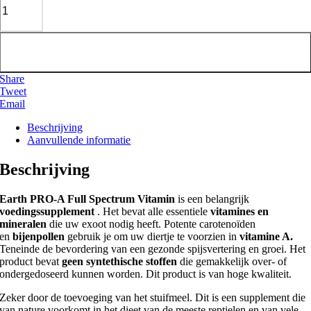
Toevoegen aan winkelwagen
Share
Tweet
Email
Beschrijving
Aanvullende informatie
Beschrijving
Earth PRO-A Full Spectrum Vitamin
is een belangrijk
voedingssupplement
. Het bevat alle essentiele
vitamines en
mineralen
die uw exoot nodig heeft. Potente carotenoïden
en
bijenpollen
gebruik je om uw diertje te voorzien in
vitamine A.
Teneinde de bevordering van een gezonde spijsvertering en groei. Het
product bevat
geen syntethische stoffen
die gemakkelijk over- of
ondergedoseerd kunnen worden. Dit product is van hoge kwaliteit.
Zeker door de toevoeging van het stuifmeel. Dit is een supplement die
van nature voorkomt in het dieet van de meeste reptielen en van vele