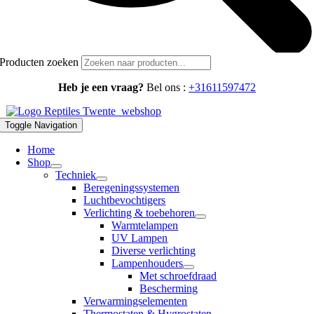
Producten zoeken
Heb je een vraag?
Bel ons :
+31611597472
Toggle Navigation
Home
Shop
Techniek
Beregeningssystemen
Luchtbevochtigers
Verlichting & toebehoren
Warmtelampen
UV Lampen
Diverse verlichting
Lampenhouders
Met schroefdraad
Bescherming
Verwarmingselementen
Thermostaten & Hygrostaten