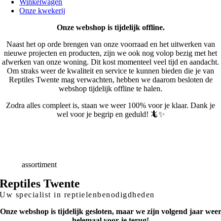
Winkelwagen
Onze kwekerij
Onze webshop is tijdelijk offline.
Naast het op orde brengen van onze voorraad en het uitwerken van
nieuwe projecten en producten, zijn we ook nog volop bezig met het
afwerken van onze woning. Dit kost momenteel veel tijd en aandacht.
Om straks weer de kwaliteit en service te kunnen bieden die je van
Reptiles Twente mag verwachten, hebben we daarom besloten de
webshop tijdelijk offline te halen.
Zodra alles compleet is, staan we weer 100% voor je klaar. Dank je
wel voor je begrip en geduld! 🦎✨
Snelle
Levering
Deskundig
advies
Breed
assortiment
Reptiles Twente
Uw specialist in reptielenbenodigdheden
Onze webshop is tijdelijk gesloten, maar we zijn volgend jaar wee
helemaal voor je terug!