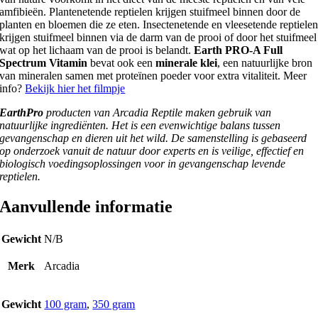
amfibieën. Plantenetende reptielen krijgen stuifmeel binnen door de
planten en bloemen die ze eten. Insectenetende en vleesetende reptiele
krijgen stuifmeel binnen via de darm van de prooi of door het stuifmeel
wat op het lichaam van de prooi is belandt.
Earth PRO-A Full
Spectrum Vitamin
bevat ook een
minerale klei
, een natuurlijke bron
van mineralen samen met proteïnen poeder voor extra vitaliteit. Meer
info?
Bekijk hier het filmpje
EarthPro
producten van Arcadia Reptile maken gebruik van
natuurlijke ingrediënten. Het is een evenwichtige balans tussen
gevangenschap en dieren uit het wild. De samenstelling is gebaseerd
op onderzoek vanuit de natuur door experts en is veilige, effectief en
biologisch voedingsoplossingen voor in gevangenschap levende
reptielen.
Aanvullende informatie
Gewicht
N/B
Merk
Arcadia
Gewicht
100 gram
,
350 gram