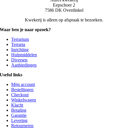
Eepschoer 2
7586 DK Overdinkel
Kwekerij is alleen op afspraak te bezoeken.
Waar ben je naar opzoek?
Terrarium
Terraria
Inrichting
Hulpmiddelen
Diversen
Aanbiedingen
Useful links
Mijn account
Bestellingen
Checkout
Winkelwagen
Klacht
Betaling
Garantie
Levering
Retourneren