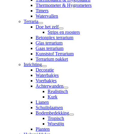
Thermometer & Hygrometers
Timers
Watervallen
Terraria
Doe het zelf
Strips en roosters
Betonplex terrarium
Glas terrarium
Gaas terrarium
Kunststof Terrarium
Terrarium pakket
Inrichting
Decoratie
Waterbakjes
Voerbakjes
Achterwanden
Realistisch
Kurk
Lianen
Schuilplaatsen
Bodembedekking
Tropisch
Woestijn
Planten