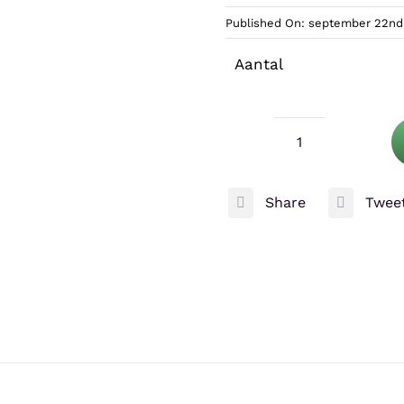
Published On: september 22nd
Aantal
HabiStat
Calci
Share
Twee
Dish
Refill
aantal