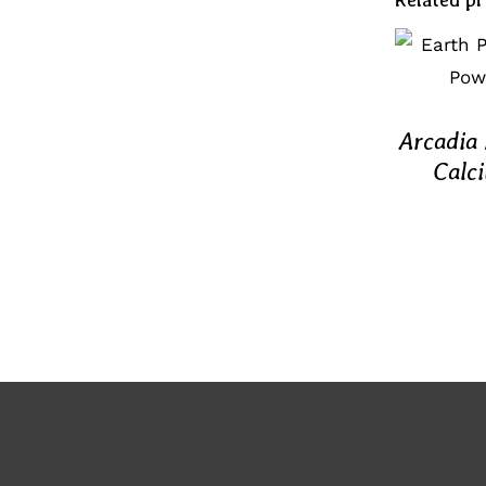
TOE
WINK
Arcadia
Calc