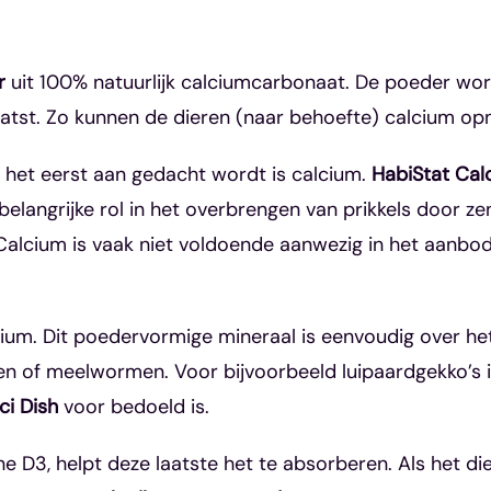
r
uit 100% natuurlijk calciumcarbonaat. De poeder wor
laatst. Zo kunnen de dieren (naar behoefte) calcium o
k het eerst aan gedacht wordt is calcium.
HabiStat Calci
langrijke rol in het overbrengen van prikkels door zen
. Calcium is vaak niet voldoende aanwezig in het aanb
ium. Dit poedervormige mineraal is eenvoudig over he
nen of meelwormen. Voor bijvoorbeeld luipaardgekko’s is
ci Dish
voor bedoeld is.
D3, helpt deze laatste het te absorberen. Als het di