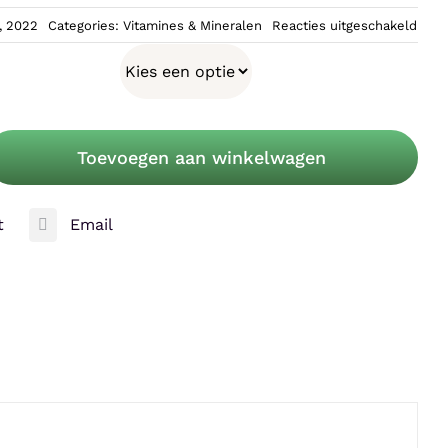
€1,25
voor
, 2022
Categories:
Vitamines & Mineralen
Reacties uitgeschakeld
Habi
Calci
Dish
tot
Refil
€30,99
Toevoegen aan winkelwagen
t
Email