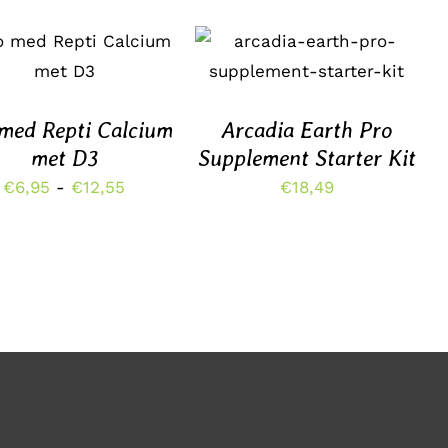
TOEVOEGEN AAN
DIT
TIES SELECTEREN
/
WINKELWAGEN
/
PRODUCT
DETAILS
DETAILS
HEEFT
MEERDERE
med Repti Calcium
VARIATIES.
Arcadia Earth Pro
DEZE
met D3
Supplement Starter Kit
OPTIE
Prijsklasse:
€
6,95
-
€
12,55
KAN
€
18,49
GEKOZEN
€6,95
WORDEN
tot
OP
DE
€12,55
INA
PRODUCTPAGINA