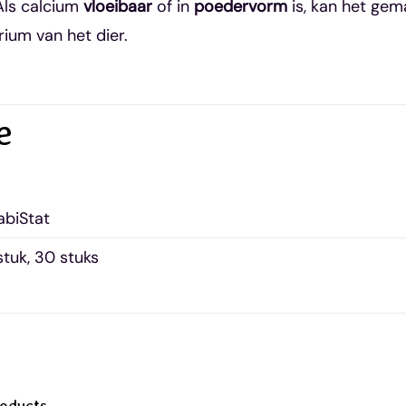
Als calcium
vloeibaar
of in
poedervorm
is, kan het ge
rium van het dier.
e
abiStat
stuk, 30 stuks
roducts