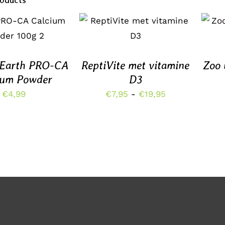
VOEGEN AAN
DIT
OPTIES SELECTEREN
/
OP
ELWAGEN
/
PRODUCT
DETAILS
DETAILS
HEEFT
MEERDERE
 Earth PRO-CA
ReptiVite met vitamine
VARIATIES.
Zoo 
DEZE
ium Powder
D3
OPTIE
Prijsklasse:
€
4,99
€
7,95
-
€
19,95
KAN
GEKOZEN
€7,95
WORDEN
tot
OP
DE
€19,95
PRODUCTPAG