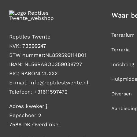
Waar be
Terrarium
Reptiles Twente
KVK: 73599247
Terraria
BTW nummer:NL859596114B01
IBAN: NL56RABO0359038727
Inrichting
BIC: RABONL2UXXX
Hulpmidde
E-mail: i
nfo@reptilestwente.nl
Telefoon:
+31611597472
Diversen
Adres kwekerij
Aanbiedin
Eepschoer 2
7586 DK Overdinkel