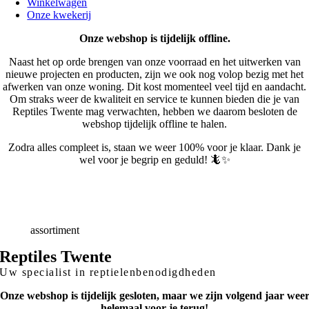
Winkelwagen
Onze kwekerij
Onze webshop is tijdelijk offline.
Naast het op orde brengen van onze voorraad en het uitwerken van
nieuwe projecten en producten, zijn we ook nog volop bezig met het
afwerken van onze woning. Dit kost momenteel veel tijd en aandacht.
Om straks weer de kwaliteit en service te kunnen bieden die je van
Reptiles Twente mag verwachten, hebben we daarom besloten de
webshop tijdelijk offline te halen.
Zodra alles compleet is, staan we weer 100% voor je klaar. Dank je
wel voor je begrip en geduld! 🦎✨
Snelle
Levering
Deskundig
advies
Breed
assortiment
Reptiles Twente
Uw specialist in reptielenbenodigdheden
Onze webshop is tijdelijk gesloten, maar we zijn volgend jaar wee
helemaal voor je terug!