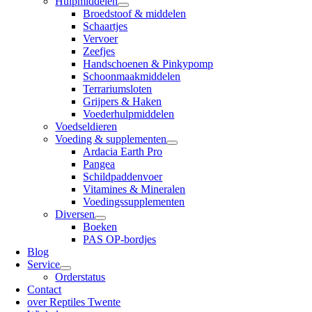
Hulpmiddelen
Broedstoof & middelen
Schaartjes
Vervoer
Zeefjes
Handschoenen & Pinkypomp
Schoonmaakmiddelen
Terrariumsloten
Grijpers & Haken
Voederhulpmiddelen
Voedseldieren
Voeding & supplementen
Ardacia Earth Pro
Pangea
Schildpaddenvoer
Vitamines & Mineralen
Voedingssupplementen
Diversen
Boeken
PAS OP-bordjes
Blog
Service
Orderstatus
Contact
over Reptiles Twente