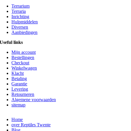
Terrarium
Terraria
Inrichting
Hulpmiddelen
Diversen
Aanbiedingen
Useful links
Mijn account
Bestellingen
Checkout
Winkelwagen
Klacht
Betaling
Garantie
Levering
Retourneren
Algemene voorwaarden
sitemap
Home
over Reptiles Twente
Blog