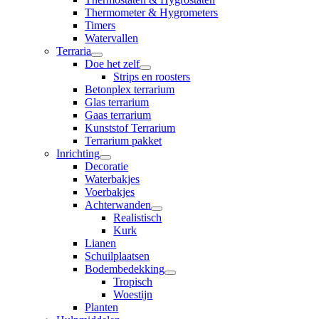
Thermometer & Hygrometers
Timers
Watervallen
Terraria
Doe het zelf
Strips en roosters
Betonplex terrarium
Glas terrarium
Gaas terrarium
Kunststof Terrarium
Terrarium pakket
Inrichting
Decoratie
Waterbakjes
Voerbakjes
Achterwanden
Realistisch
Kurk
Lianen
Schuilplaatsen
Bodembedekking
Tropisch
Woestijn
Planten