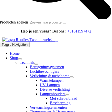
Producten zoeken
Heb je een vraag?
Bel ons :
+31611597472
Toggle Navigation
Home
Shop
Techniek
Beregeningssystemen
Luchtbevochtigers
Verlichting & toebehoren
Warmtelampen
UV Lampen
Diverse verlichting
Lampenhouders
Met schroefdraad
Bescherming
Verwarmingselementen
Thermostaten & Hygrostaten