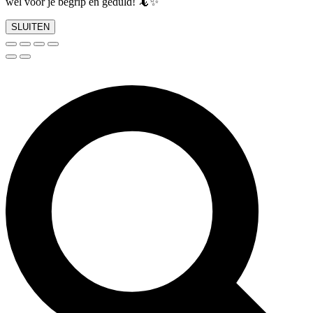
wel voor je begrip en geduld! 🦎✨
SLUITEN