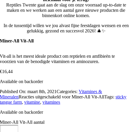
Reptiles Twente gaat aan de slag om onze voorraad up-to-date te
maken en we werken aan een aantal gave nieuwe producten die
binnenkort online komen.
In de tussentijd willen we jou alvast fijne feestdagen wensen en een
gelukkig, gezond en succesvol 2026! 🎄✨
Miner-All Vit-All
Vit-all is het meest ideale product om reptielen en amfibieën te
voorzien van de benodigde vitaminen en aminozuren.
€
16,44
Available on backorder
Published On: maart 8th, 2021
Categories:
Vitamines &
Mineralen
Reacties uitgeschakeld
voor Miner-All Vit-All
Tags:
sticky
tangue farm
,
vitamine
,
vitamines
Available on backorder
Miner-All Vit-All aantal