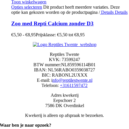
Toon winkelwagen
Opties selecteren
Dit product heeft meerdere variaties. Deze
optie kan gekozen worden op de productpagina
/
Details
Details
Zoo med Repti Calcium zonder D3
€
5,50
-
€
8,95
Prijsklasse: €5,50 tot €8,95
Reptiles Twente
KVK: 73599247
BTW nummer:NL859596114B01
IBAN: NL56RABO0359038727
BIC: RABONL2UXXX
E-mail: i
nfo@reptilestwente.nl
Telefoon:
+31611597472
Adres kwekerij
Eepschoer 2
7586 DK Overdinkel
Kwekerij is alleen op afspraak te bezoeken.
Waar ben je naar opzoek?