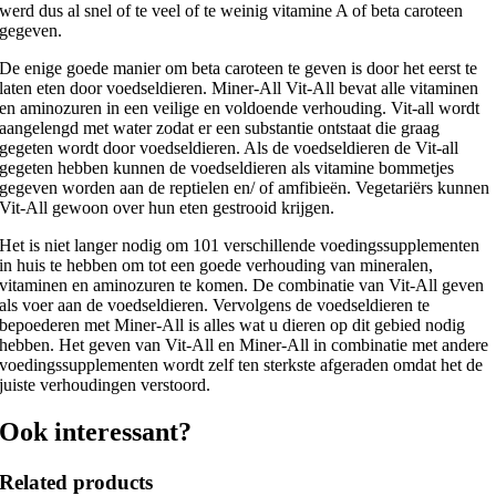
werd dus al snel of te veel of te weinig vitamine A of beta caroteen
gegeven.
De enige goede manier om beta caroteen te geven is door het eerst te
laten eten door voedseldieren. Miner-All Vit-All bevat alle vitaminen
en aminozuren in een veilige en voldoende verhouding. Vit-all wordt
aangelengd met water zodat er een substantie ontstaat die graag
gegeten wordt door voedseldieren. Als de voedseldieren de Vit-all
gegeten hebben kunnen de voedseldieren als vitamine bommetjes
gegeven worden aan de reptielen en/ of amfibieën. Vegetariërs kunnen
Vit-All gewoon over hun eten gestrooid krijgen.
Het is niet langer nodig om 101 verschillende voedingssupplementen
in huis te hebben om tot een goede verhouding van mineralen,
vitaminen en aminozuren te komen. De combinatie van Vit-All geven
als voer aan de voedseldieren. Vervolgens de voedseldieren te
bepoederen met Miner-All is alles wat u dieren op dit gebied nodig
hebben. Het geven van Vit-All en Miner-All in combinatie met andere
voedingssupplementen wordt zelf ten sterkste afgeraden omdat het de
juiste verhoudingen verstoord.
Ook interessant?
Related products