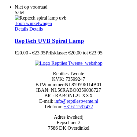
Niet op voorraad
Sale!
Toon winkelwagen
Details
Details
RepTech UVB Spiral Lamp
€
20,00
-
€
23,95
Prijsklasse: €20,00 tot €23,95
Reptiles Twente
KVK: 73599247
BTW nummer:NL859596114B01
IBAN: NL56RABO0359038727
BIC: RABONL2UXXX
E-mail: i
nfo@reptilestwente.nl
Telefoon:
+31611597472
Adres kwekerij
Eepschoer 2
7586 DK Overdinkel