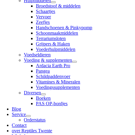
Hulpmiddelen
Broedstoof & middelen
Schaartjes
Vervoer
Zeefjes
Handschoenen & Pinkypomp
Schoonmaakmiddelen
Terrariumsloten
Grijpers & Haken
Voederhulpmiddelen
Voedseldieren
Voeding & supplementen
Ardacia Earth Pro
Pangea
Schildpaddenvoer
Vitamines & Mineralen
Voedingssupplementen
Diversen
Boeken
PAS OP-bordjes
Blog
Service
Orderstatus
Contact
over Reptiles Twente