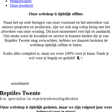
Winkelwagen
Onze kwekerij
Onze webshop is tijdelijk offline.
Naast het op orde brengen van onze voorraad en het uitwerken van
nieuwe projecten en producten, zijn we ook nog volop bezig met het
afwerken van onze woning. Dit kost momenteel veel tijd en aandacht.
Om straks weer de kwaliteit en service te kunnen bieden die je van
Reptiles Twente mag verwachten, hebben we daarom besloten de
webshop tijdelijk offline te halen.
Zodra alles compleet is, staan we weer 100% voor je klaar. Dank je
wel voor je begrip en geduld! 🦎✨
Snelle
Levering
Deskundig
advies
Breed
assortiment
Reptiles Twente
Uw specialist in reptielenbenodigdheden
Onze webshop is tijdelijk gesloten, maar we zijn volgend jaar wee
helemaal voor je terug!