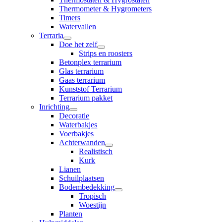
Thermometer & Hygrometers
Timers
Watervallen
Terraria
Doe het zelf
Strips en roosters
Betonplex terrarium
Glas terrarium
Gaas terrarium
Kunststof Terrarium
Terrarium pakket
Inrichting
Decoratie
Waterbakjes
Voerbakjes
Achterwanden
Realistisch
Kurk
Lianen
Schuilplaatsen
Bodembedekking
Tropisch
Woestijn
Planten