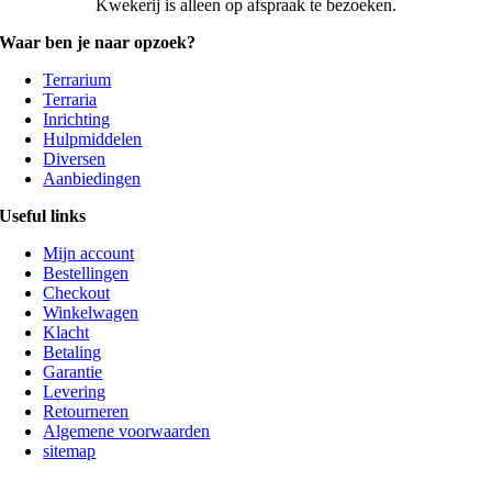
Kwekerij is alleen op afspraak te bezoeken.
Waar ben je naar opzoek?
Terrarium
Terraria
Inrichting
Hulpmiddelen
Diversen
Aanbiedingen
Useful links
Mijn account
Bestellingen
Checkout
Winkelwagen
Klacht
Betaling
Garantie
Levering
Retourneren
Algemene voorwaarden
sitemap