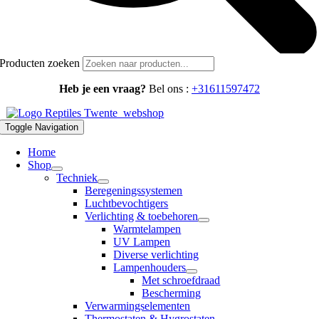
Producten zoeken
Heb je een vraag?
Bel ons :
+31611597472
Toggle Navigation
Home
Shop
Techniek
Beregeningssystemen
Luchtbevochtigers
Verlichting & toebehoren
Warmtelampen
UV Lampen
Diverse verlichting
Lampenhouders
Met schroefdraad
Bescherming
Verwarmingselementen
Thermostaten & Hygrostaten