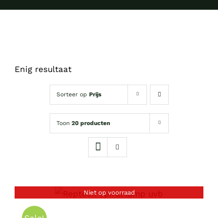
Enig resultaat
Sorteer op
Prijs
Toon
20 producten
Niet op voorraad
DETAILS