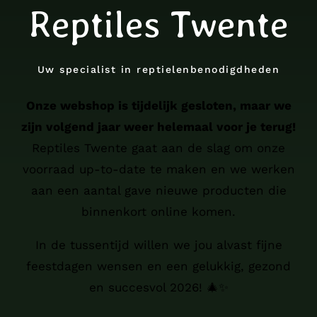
Reptiles Twente
Uw specialist in reptielenbenodigdheden
Onze webshop is tijdelijk gesloten, maar we
zijn volgend jaar weer helemaal voor je terug!
Reptiles Twente gaat aan de slag om onze
voorraad up-to-date te maken en we werken
aan een aantal gave nieuwe producten die
binnenkort online komen.
In de tussentijd willen we jou alvast fijne
feestdagen wensen en een gelukkig, gezond
en succesvol 2026! 🎄✨