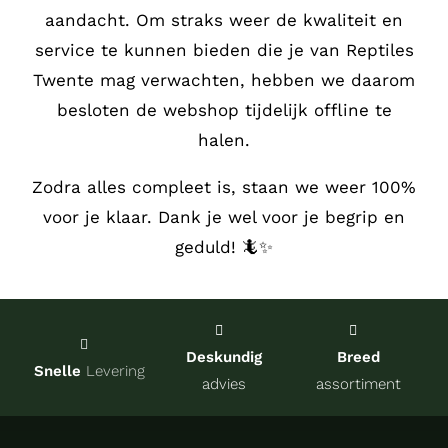
aandacht.
Om straks weer de kwaliteit en
Service
service te kunnen bieden die je van Reptiles
Twente mag verwachten, hebben we daarom
Contact
besloten de webshop tijdelijk offline te
halen.
over Re
Zodra alles compleet is, staan we weer 100%
voor je klaar. Dank je wel voor je begrip en
Winkel
geduld! 🦎✨
Onze kw
Deskundig
Breed
Snelle
Levering
advies
assortiment