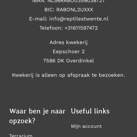
IBAN: NL56RABO0359038727
BIC: RABONL2UXXX
E-mail: i
nfo@reptilestwente.nl
Telefoon:
+31611597472
Adres kwekerij
Eepschoer 2
7586 DK Overdinkel
Kwekerij is alleen op afspraak te bezoeken.
Waar ben je naar
Useful links
opzoek?
Mijn account
Terrarium