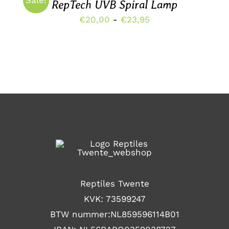
Sale!
RepTech UVB Spiral Lamp
Prijsklasse:
€
20,00
-
€
23,95
€20,00
tot
€23,95
Reptiles Twente
KVK: 73599247
BTW nummer:NL859596114B01