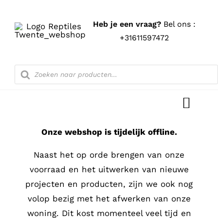
Ga
naar
Heb je een vraag?
Bel ons :
inhoud
+31611597472
Producten
zoeken
Toggl
Navig
Onze webshop is tijdelijk offline.
Home
Naast het op orde brengen van onze
Shop
voorraad en het uitwerken van nieuwe
projecten en producten, zijn we ook nog
Blog
volop bezig met het afwerken van onze
woning. Dit kost momenteel veel tijd en