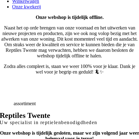
Winkelwagen
Onze kwekerij
Onze webshop is tijdelijk offline.
Naast het op orde brengen van onze voorraad en het uitwerken van
nieuwe projecten en producten, zijn we ook nog volop bezig met het
afwerken van onze woning. Dit kost momenteel veel tijd en aandacht.
Om straks weer de kwaliteit en service te kunnen bieden die je van
Reptiles Twente mag verwachten, hebben we daarom besloten de
webshop tijdelijk offline te halen.
Zodra alles compleet is, staan we weer 100% voor je klaar. Dank je
wel voor je begrip en geduld! 🦎✨
Snelle
Levering
Deskundig
advies
Breed
assortiment
Reptiles Twente
Uw specialist in reptielenbenodigdheden
Onze webshop is tijdelijk gesloten, maar we zijn volgend jaar wee
helemaal voor je terug!