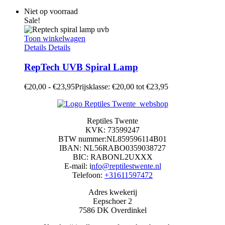
Niet op voorraad
Sale!
Toon winkelwagen
Details
Details
RepTech UVB Spiral Lamp
€
20,00
-
€
23,95
Prijsklasse: €20,00 tot €23,95
Reptiles Twente
KVK: 73599247
BTW nummer:NL859596114B01
IBAN: NL56RABO0359038727
BIC: RABONL2UXXX
E-mail: i
nfo@reptilestwente.nl
Telefoon:
+31611597472
Adres kwekerij
Eepschoer 2
7586 DK Overdinkel