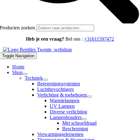
Producten zoeken
Heb je een vraag?
Bel ons :
+31611597472
Toggle Navigation
Home
Shop
Techniek
Beregeningssystemen
Luchtbevochtigers
Verlichting & toebehoren
Warmtelampen
UV Lampen
Diverse verlichting
Lampenhouders
Met schroefdraad
Bescherming
Verwarmingselementen
Thermostaten & Hygrostaten