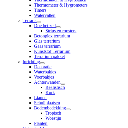
Thermometer & Hygrometers
Timers
Watervallen
Terraria
Doe het zelf
Strips en roosters
Betonplex terrarium
Glas terrarium
Gaas terrarium
Kunststof Terrarium
Terrarium pakket
Inrichting
Decoratie
Waterbakjes
Voerbakjes
Achterwanden
Realistisch
Kurk
Lianen
Schuilplaatsen
Bodembedekking
Tropisch
Woestijn
Planten