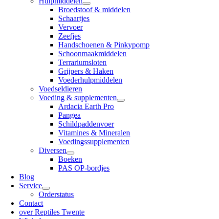
Hulpmiddelen
Broedstoof & middelen
Schaartjes
Vervoer
Zeefjes
Handschoenen & Pinkypomp
Schoonmaakmiddelen
Terrariumsloten
Grijpers & Haken
Voederhulpmiddelen
Voedseldieren
Voeding & supplementen
Ardacia Earth Pro
Pangea
Schildpaddenvoer
Vitamines & Mineralen
Voedingssupplementen
Diversen
Boeken
PAS OP-bordjes
Blog
Service
Orderstatus
Contact
over Reptiles Twente