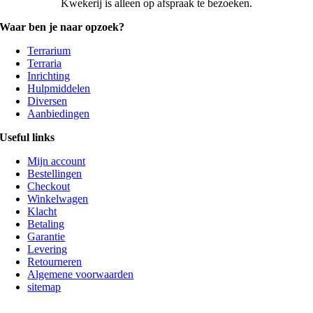
Kwekerij is alleen op afspraak te bezoeken.
Waar ben je naar opzoek?
Terrarium
Terraria
Inrichting
Hulpmiddelen
Diversen
Aanbiedingen
Useful links
Mijn account
Bestellingen
Checkout
Winkelwagen
Klacht
Betaling
Garantie
Levering
Retourneren
Algemene voorwaarden
sitemap