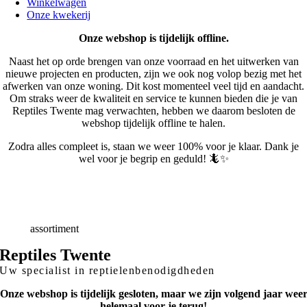
Winkelwagen
Onze kwekerij
Onze webshop is tijdelijk offline.
Naast het op orde brengen van onze voorraad en het uitwerken van
nieuwe projecten en producten, zijn we ook nog volop bezig met het
afwerken van onze woning. Dit kost momenteel veel tijd en aandacht.
Om straks weer de kwaliteit en service te kunnen bieden die je van
Reptiles Twente mag verwachten, hebben we daarom besloten de
webshop tijdelijk offline te halen.
Zodra alles compleet is, staan we weer 100% voor je klaar. Dank je
wel voor je begrip en geduld! 🦎✨
Snelle
Levering
Deskundig
advies
Breed
assortiment
Reptiles Twente
Uw specialist in reptielenbenodigdheden
Onze webshop is tijdelijk gesloten, maar we zijn volgend jaar wee
helemaal voor je terug!