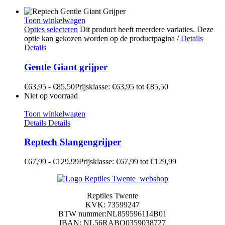
Toon winkelwagen
Opties selecteren
Dit product heeft meerdere variaties. Deze
optie kan gekozen worden op de productpagina
/
Details
Details
Gentle Giant grijper
€
63,95
-
€
85,50
Prijsklasse: €63,95 tot €85,50
Niet op voorraad
Toon winkelwagen
Details
Details
Reptech Slangengrijper
€
67,99
-
€
129,99
Prijsklasse: €67,99 tot €129,99
Reptiles Twente
KVK: 73599247
BTW nummer:NL859596114B01
IBAN: NL56RABO0359038727