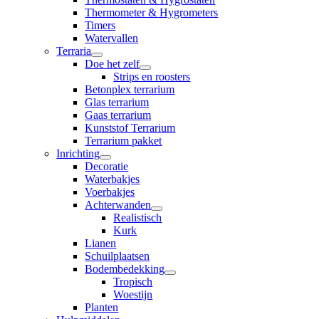
Thermometer & Hygrometers
Timers
Watervallen
Terraria
Doe het zelf
Strips en roosters
Betonplex terrarium
Glas terrarium
Gaas terrarium
Kunststof Terrarium
Terrarium pakket
Inrichting
Decoratie
Waterbakjes
Voerbakjes
Achterwanden
Realistisch
Kurk
Lianen
Schuilplaatsen
Bodembedekking
Tropisch
Woestijn
Planten