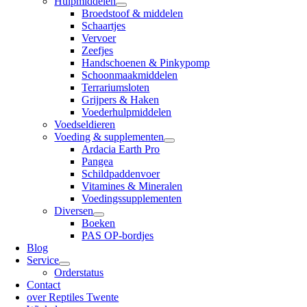
Hulpmiddelen
Broedstoof & middelen
Schaartjes
Vervoer
Zeefjes
Handschoenen & Pinkypomp
Schoonmaakmiddelen
Terrariumsloten
Grijpers & Haken
Voederhulpmiddelen
Voedseldieren
Voeding & supplementen
Ardacia Earth Pro
Pangea
Schildpaddenvoer
Vitamines & Mineralen
Voedingssupplementen
Diversen
Boeken
PAS OP-bordjes
Blog
Service
Orderstatus
Contact
over Reptiles Twente