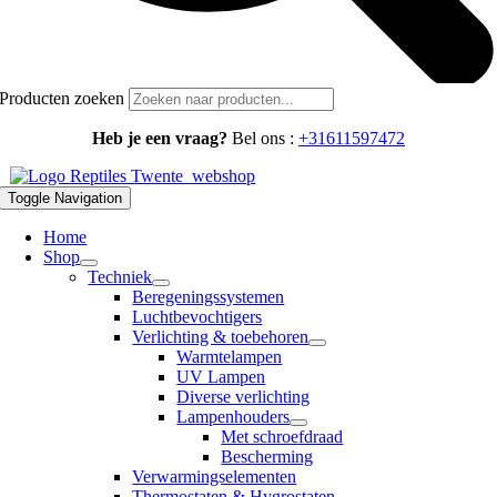
Producten zoeken
Heb je een vraag?
Bel ons :
+31611597472
Toggle Navigation
Home
Shop
Techniek
Beregeningssystemen
Luchtbevochtigers
Verlichting & toebehoren
Warmtelampen
UV Lampen
Diverse verlichting
Lampenhouders
Met schroefdraad
Bescherming
Verwarmingselementen
Thermostaten & Hygrostaten