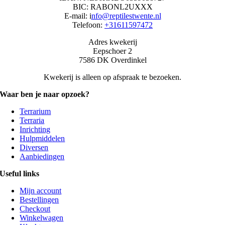
BIC: RABONL2UXXX
E-mail: i
nfo@reptilestwente.nl
Telefoon:
+31611597472
Adres kwekerij
Eepschoer 2
7586 DK Overdinkel
Kwekerij is alleen op afspraak te bezoeken.
Waar ben je naar opzoek?
Terrarium
Terraria
Inrichting
Hulpmiddelen
Diversen
Aanbiedingen
Useful links
Mijn account
Bestellingen
Checkout
Winkelwagen