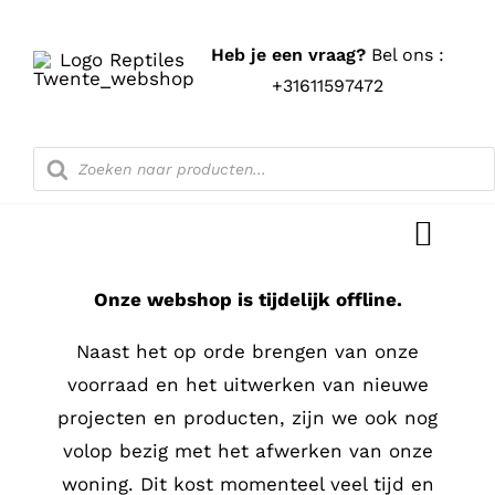
Ga
naar
Heb je een vraag?
Bel ons :
inhoud
+31611597472
Producten
zoeken
Toggl
Navig
Onze webshop is tijdelijk offline.
Home
Naast het op orde brengen van onze
Shop
voorraad en het uitwerken van nieuwe
projecten en producten, zijn we ook nog
Blog
volop bezig met het afwerken van onze
woning. Dit kost momenteel veel tijd en