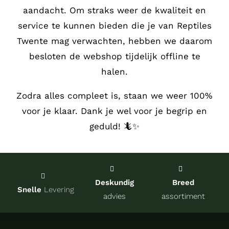
aandacht.
Om straks weer de kwaliteit en
Service
service te kunnen bieden die je van Reptiles
Twente mag verwachten, hebben we daarom
Contact
besloten de webshop tijdelijk offline te
halen.
over Re
Zodra alles compleet is, staan we weer 100%
voor je klaar. Dank je wel voor je begrip en
Winkel
geduld! 🦎✨
Onze kw
Deskundig
Breed
Snelle
Levering
advies
assortiment