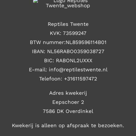
Reptiles Twente
KVK: 73599247
BTW nummer:NL859596114B01
IBAN: NL56RABO0359038727
BIC: RABONL2UXXX
E-mail: i
nfo@reptilestwente.nl
Telefoon:
+31611597472
Adres kwekerij
Eepschoer 2
7586 DK Overdinkel
Kwekerij is alleen op afspraak te bezoeken.