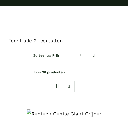
Toont alle 2 resultaten
Sorteer op
Prijs
Toon
20 producten
DIT
OPTIES SELECTEREN
/
PRODUCT
DETAILS
HEEFT