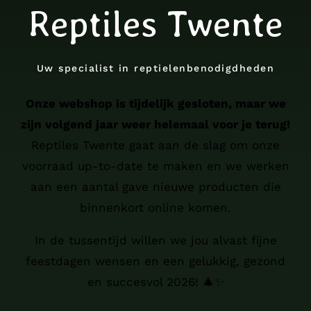
Reptiles Twente
Uw specialist in reptielenbenodigdheden
Onze webshop is tijdelijk gesloten, maar we
zijn volgend jaar weer helemaal voor je terug!
Reptiles Twente gaat aan de slag om onze
voorraad up-to-date te maken en we werken
aan een aantal gave nieuwe producten die
binnenkort online komen.
In de tussentijd willen we jou alvast fijne
feestdagen wensen en een gelukkig, gezond
en succesvol 2026! 🎄✨