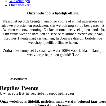
Winkelwagen
Onze kwekerij
Onze webshop is tijdelijk offline.
Naast het op orde brengen van onze voorraad en het uitwerken van
nieuwe projecten en producten, zijn we ook nog volop bezig met het
afwerken van onze woning. Dit kost momenteel veel tijd en aandacht.
Om straks weer de kwaliteit en service te kunnen bieden die je van
Reptiles Twente mag verwachten, hebben we daarom besloten de
webshop tijdelijk offline te halen.
Zodra alles compleet is, staan we weer 100% voor je klaar. Dank je
wel voor je begrip en geduld! 🦎✨
Snelle
Levering
Deskundig
advies
Breed
assortiment
Reptiles Twente
Uw specialist in reptielenbenodigdheden
Onze webshop is tijdelijk gesloten, maar we zijn volgend jaar wee
helemaal voor je terug!