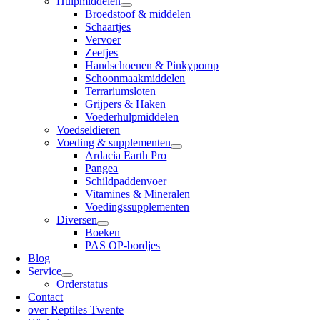
Hulpmiddelen
Broedstoof & middelen
Schaartjes
Vervoer
Zeefjes
Handschoenen & Pinkypomp
Schoonmaakmiddelen
Terrariumsloten
Grijpers & Haken
Voederhulpmiddelen
Voedseldieren
Voeding & supplementen
Ardacia Earth Pro
Pangea
Schildpaddenvoer
Vitamines & Mineralen
Voedingssupplementen
Diversen
Boeken
PAS OP-bordjes
Blog
Service
Orderstatus
Contact
over Reptiles Twente