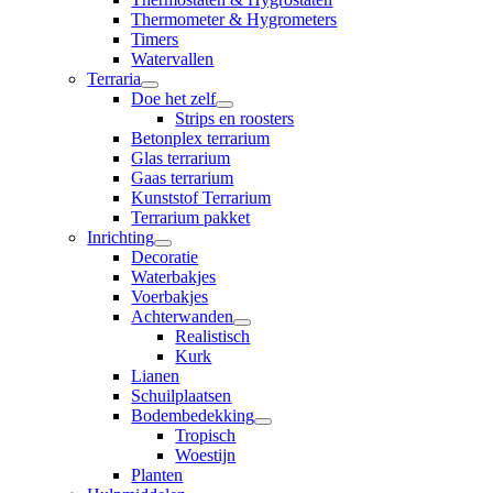
Thermometer & Hygrometers
Timers
Watervallen
Terraria
Doe het zelf
Strips en roosters
Betonplex terrarium
Glas terrarium
Gaas terrarium
Kunststof Terrarium
Terrarium pakket
Inrichting
Decoratie
Waterbakjes
Voerbakjes
Achterwanden
Realistisch
Kurk
Lianen
Schuilplaatsen
Bodembedekking
Tropisch
Woestijn
Planten