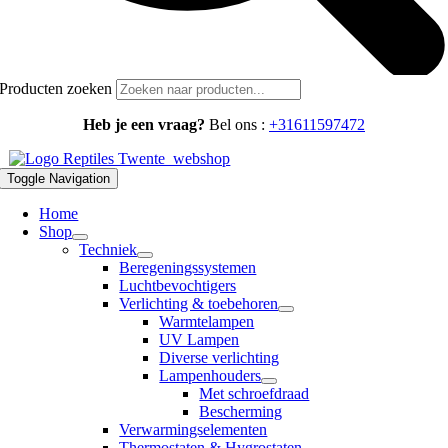
Producten zoeken
Heb je een vraag?
Bel ons :
+31611597472
Toggle Navigation
Home
Shop
Techniek
Beregeningssystemen
Luchtbevochtigers
Verlichting & toebehoren
Warmtelampen
UV Lampen
Diverse verlichting
Lampenhouders
Met schroefdraad
Bescherming
Verwarmingselementen
Thermostaten & Hygrostaten