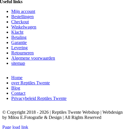
Useful links
Mijn account
Bestellingen
Checkout
Winkelwagen
Klacht
Betaling
Garantie
Levering
Retourneren
Algemene voorwaarden
sitemap
Home
over Reptiles Twente
Blog
Contact
Privacybeleid Reptiles Twente
© Copyright 2018 - 2026 | Reptiles Twente Webshop | Webdesign
by Milou E.Fotografie & Design | All Rights Reserved
Page load link