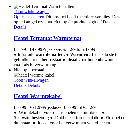
Toon winkelwagen
Opties selecteren
Dit product heeft meerdere variaties. Deze
optie kan gekozen worden op de productpagina
/
Details
Details
Heatel Terramat Warmtemat
€
11,99
-
€
47,99
Prijsklasse: €11,99 tot €47,99
● Infrarode
warmtematten
. ●
Warmtemat
is het beste te
gebruiken met thermostaat ● Ideaal voor bodembewoners
en/of als bijverwarming.
Niet op voorraad
Toon winkelwagen
Details
Details
Heatel Warmtekabel
€
16,99
-
€
21,99
Prijsklasse: €16,99 tot €21,99
● Warmtekabel voor o.a. reptielen en amfibieën ●
Spatwaterbestendig ● Dubbele silicone isolatie ● Flexibel en
duurzaam ● Ideaal voor het verwarmen van objecten