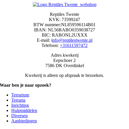
Reptiles Twente
KVK: 73599247
BTW nummer:NL859596114B01
IBAN: NL56RABO0359038727
BIC: RABONL2UXXX
E-mail: i
nfo@reptilestwente.nl
Telefoon:
+31611597472
Adres kwekerij
Eepschoer 2
7586 DK Overdinkel
Kwekerij is alleen op afspraak te bezoeken.
Waar ben je naar opzoek?
Terrarium
Terraria
Inrichting
Hulpmiddelen
Diversen
Aanbiedingen