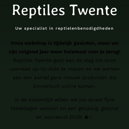
Reptiles Twente
Uw specialist in reptielenbenodigdheden
Onze webshop is tijdelijk gesloten, maar we
zijn volgend jaar weer helemaal voor je terug!
Reptiles Twente gaat aan de slag om onze
voorraad up-to-date te maken en we werken
aan een aantal gave nieuwe producten die
binnenkort online komen.
In de tussentijd willen we jou alvast fijne
feestdagen wensen en een gelukkig, gezond
en succesvol 2026! 🎄✨