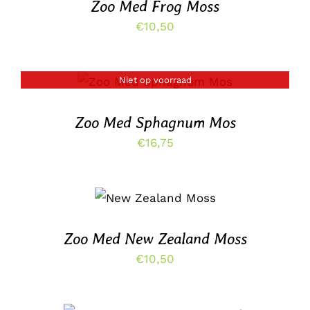
Zoo Med Frog Moss
€
10,50
Niet op voorraad
DETAILS
Zoo Med Sphagnum Mos
€
16,75
TOEVOEGEN AAN
WINKELWAGEN
/
DETAILS
Zoo Med New Zealand Moss
€
10,50
TOEVOEGEN AAN