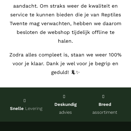
aandacht.
Om straks weer de kwaliteit en
Service
service te kunnen bieden die je van Reptiles
Twente mag verwachten, hebben we daarom
Contact
besloten de webshop tijdelijk offline te
halen.
over Re
Zodra alles compleet is, staan we weer 100%
voor je klaar. Dank je wel voor je begrip en
Winkel
geduld! 🦎✨
Onze kw
Deskundig
Breed
Snelle
Levering
advies
assortiment