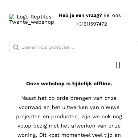
Ga
naar
Heb je een vraag?
Bel ons :
inhoud
+31611597472
Producten
zoeken
Toggl
Navig
Onze webshop is tijdelijk offline.
Home
Naast het op orde brengen van onze
Shop
voorraad en het uitwerken van nieuwe
projecten en producten, zijn we ook nog
Blog
volop bezig met het afwerken van onze
woning. Dit kost momenteel veel tijd en