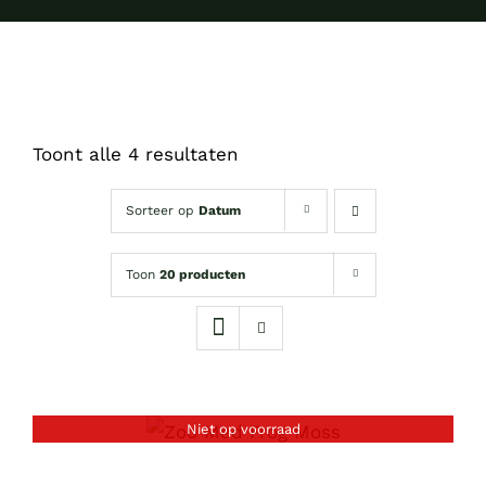
Toont alle 4 resultaten
Sorteer op
Datum
Toon
20 producten
Niet op voorraad
DETAILS