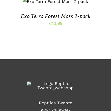
WINKELWAGEN
/
DETAILS
Exo Terra Forest Moss 2-pack
€
10,99
Reptiles Twente
KVK: 73599247