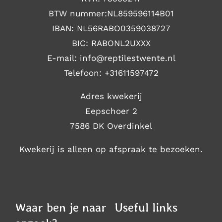
BTW nummer:NL859596114B01
IBAN: NL56RABO0359038727
BIC: RABONL2UXXX
E-mail: i
nfo@reptilestwente.nl
Telefoon:
+31611597472
Adres kwekerij
Eepschoer 2
7586 DK Overdinkel
Kwekerij is alleen op afspraak te bezoeken.
Waar ben je naar
Useful links