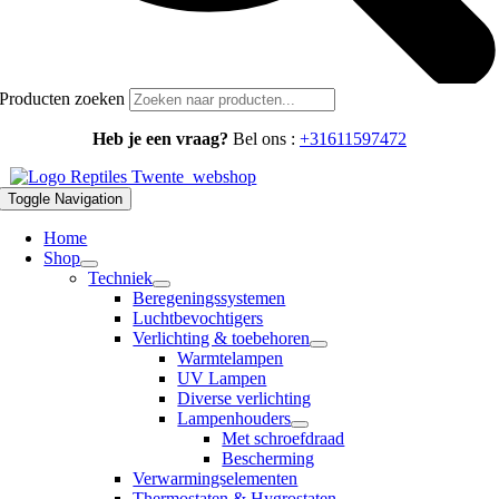
Producten zoeken
Heb je een vraag?
Bel ons :
+31611597472
Toggle Navigation
Home
Shop
Techniek
Beregeningssystemen
Luchtbevochtigers
Verlichting & toebehoren
Warmtelampen
UV Lampen
Diverse verlichting
Lampenhouders
Met schroefdraad
Bescherming
Verwarmingselementen
Thermostaten & Hygrostaten