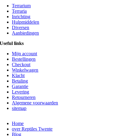
Terrarium
Terraria
Inrichting
Hulpmiddelen
Diversen
Aanbiedingen
Useful links
Mijn account
Bestellingen
Checkout
Winkelwagen
Klacht
Betaling
Garantie
Levering
Retourneren
Algemene voorwaarden
sitemap
Home
over Reptiles Twente
Blog