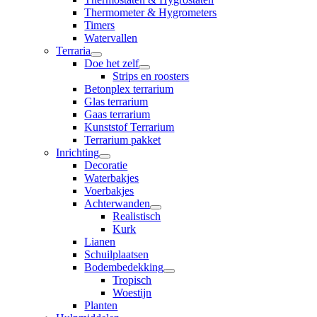
Thermometer & Hygrometers
Timers
Watervallen
Terraria
Doe het zelf
Strips en roosters
Betonplex terrarium
Glas terrarium
Gaas terrarium
Kunststof Terrarium
Terrarium pakket
Inrichting
Decoratie
Waterbakjes
Voerbakjes
Achterwanden
Realistisch
Kurk
Lianen
Schuilplaatsen
Bodembedekking
Tropisch
Woestijn
Planten