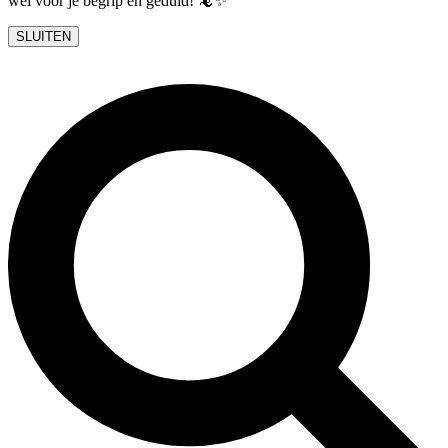
wel voor je begrip en geduld! 🦎✨
SLUITEN