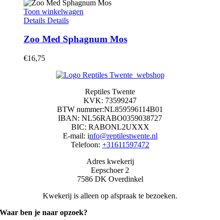
Toon winkelwagen
Details
Details
Zoo Med Sphagnum Mos
€
16,75
Reptiles Twente
KVK: 73599247
BTW nummer:NL859596114B01
IBAN: NL56RABO0359038727
BIC: RABONL2UXXX
E-mail: i
nfo@reptilestwente.nl
Telefoon:
+31611597472
Adres kwekerij
Eepschoer 2
7586 DK Overdinkel
Kwekerij is alleen op afspraak te bezoeken.
Waar ben je naar opzoek?