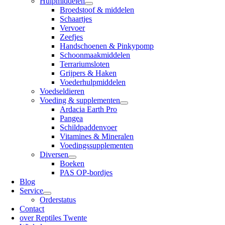
Hulpmiddelen
Broedstoof & middelen
Schaartjes
Vervoer
Zeefjes
Handschoenen & Pinkypomp
Schoonmaakmiddelen
Terrariumsloten
Grijpers & Haken
Voederhulpmiddelen
Voedseldieren
Voeding & supplementen
Ardacia Earth Pro
Pangea
Schildpaddenvoer
Vitamines & Mineralen
Voedingssupplementen
Diversen
Boeken
PAS OP-bordjes
Blog
Service
Orderstatus
Contact
over Reptiles Twente