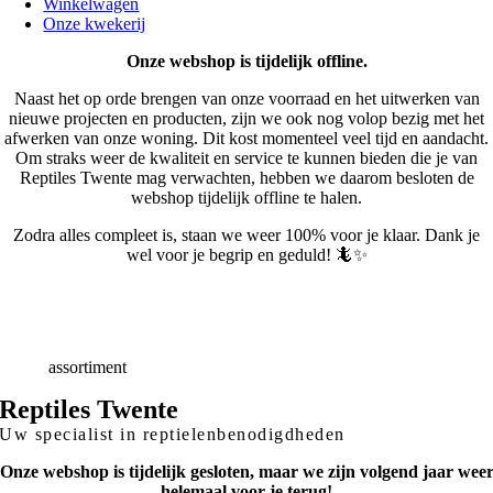
Winkelwagen
Onze kwekerij
Onze webshop is tijdelijk offline.
Naast het op orde brengen van onze voorraad en het uitwerken van
nieuwe projecten en producten, zijn we ook nog volop bezig met het
afwerken van onze woning. Dit kost momenteel veel tijd en aandacht.
Om straks weer de kwaliteit en service te kunnen bieden die je van
Reptiles Twente mag verwachten, hebben we daarom besloten de
webshop tijdelijk offline te halen.
Zodra alles compleet is, staan we weer 100% voor je klaar. Dank je
wel voor je begrip en geduld! 🦎✨
Snelle
Levering
Deskundig
advies
Breed
assortiment
Reptiles Twente
Uw specialist in reptielenbenodigdheden
Onze webshop is tijdelijk gesloten, maar we zijn volgend jaar wee
helemaal voor je terug!