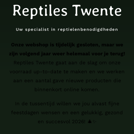
Reptiles Twente
Uw specialist in reptielenbenodigdheden
Onze webshop is tijdelijk gesloten, maar we
zijn volgend jaar weer helemaal voor je terug!
Reptiles Twente gaat aan de slag om onze
voorraad up-to-date te maken en we werken
aan een aantal gave nieuwe producten die
binnenkort online komen.
In de tussentijd willen we jou alvast fijne
feestdagen wensen en een gelukkig, gezond
en succesvol 2026! 🎄✨