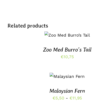
Related products
TOEVOEGEN AAN
WINKELWAGEN
/
DETAILS
Zoo Med Burro’s Tail
€
10,75
OPTIES
SELECTEREN
DIT
/
PRODUCT
DETAILS
HEEFT
Malaysian Fern
MEERDERE
Prijsklasse:
€
5,50
-
€
11,95
VARIATIES.
DEZE
€5,50
OPTIE