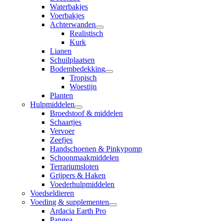
Waterbakjes
Voerbakjes
Achterwanden
Realistisch
Kurk
Lianen
Schuilplaatsen
Bodembedekking
Tropisch
Woestijn
Planten
Hulpmiddelen
Broedstoof & middelen
Schaartjes
Vervoer
Zeefjes
Handschoenen & Pinkypomp
Schoonmaakmiddelen
Terrariumsloten
Grijpers & Haken
Voederhulpmiddelen
Voedseldieren
Voeding & supplementen
Ardacia Earth Pro
Pangea