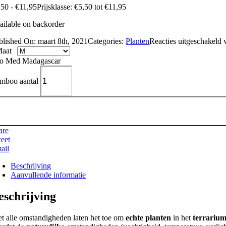
,50
-
€
11,95
Prijsklasse: €5,50 tot €11,95
ailable on backorder
blished On: maart 8th, 2021
Categories:
Planten
Reacties uitgeschakeld
v
aat
o Med Madagascar
mboo aantal
are
eet
ail
Beschrijving
Aanvullende informatie
eschrijving
et alle omstandigheden laten het toe om
echte planten
in het
terrariu