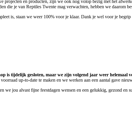
e projecten en producten, zijn we ook nog volop bezig met het afwerk
eden die je van Reptiles Twente mag verwachten, hebben we daarom beslo
pleet is, staan we weer 100% voor je klaar. Dank je wel voor je begri
p is tijdelijk gesloten, maar we zijn volgend jaar weer helemaal vo
 voorraad up-to-date te maken en we werken aan een aantal gave nieu
llen we jou alvast fijne feestdagen wensen en een gelukkig, gezond en