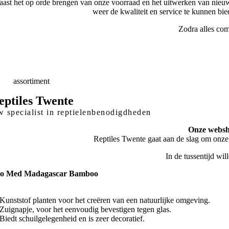
ast het op orde brengen van onze voorraad en het uitwerken van nieuw
weer de kwaliteit en service te kunnen bi
Zodra alles com
elle
Levering
skundig
advies
eed
assortiment
eptiles Twente
 specialist in reptielenbenodigdheden
Onze websho
Reptiles Twente gaat aan de slag om onze
In de tussentijd wi
o Med Madagascar Bamboo
Kunststof planten voor het creëren van een natuurlijke omgeving.
Zuignapje, voor het eenvoudig bevestigen tegen glas.
Biedt schuilgelegenheid en is zeer decoratief.