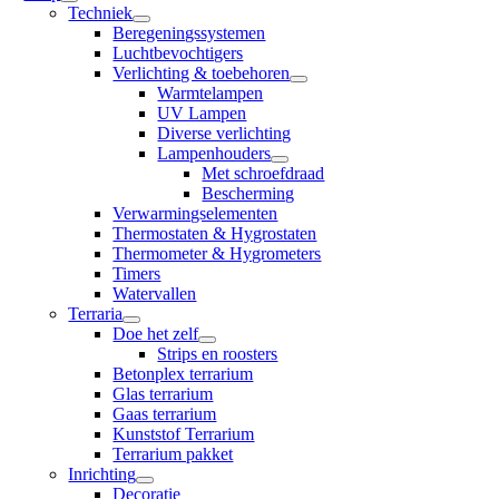
Techniek
Beregeningssystemen
Luchtbevochtigers
Verlichting & toebehoren
Warmtelampen
UV Lampen
Diverse verlichting
Lampenhouders
Met schroefdraad
Bescherming
Verwarmingselementen
Thermostaten & Hygrostaten
Thermometer & Hygrometers
Timers
Watervallen
Terraria
Doe het zelf
Strips en roosters
Betonplex terrarium
Glas terrarium
Gaas terrarium
Kunststof Terrarium
Terrarium pakket
Inrichting
Decoratie