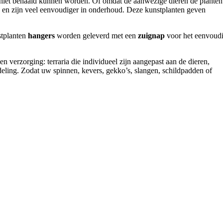
n niet behaald kunnen worden. Of omdat de aanwezige dieren de planten
ng en zijn veel eenvoudiger in onderhoud. Deze kunstplanten geven
stplanten
hangers
worden geleverd met een
zuignap
voor het eenvoud
n verzorging: terraria die individueel zijn aangepast aan de dieren,
deling. Zodat uw spinnen, kevers, gekko’s, slangen, schildpadden of