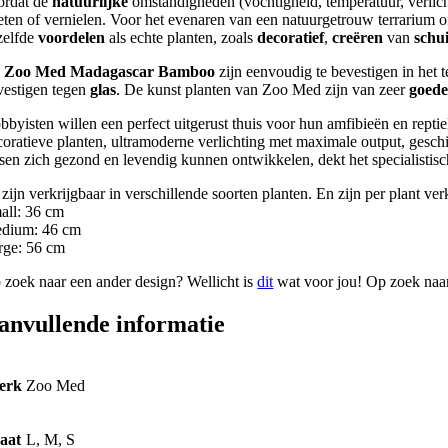
ordat de
natuurlijke
omstandigheden (vochtigheid, temperatuur, verlich
eten of vernielen. Voor het evenaren van een natuurgetrouw terrarium of
zelfde
voordelen
als echte planten, zoals
decoratief
,
creëren
van
schu
e
Zoo Med Madagascar Bamboo
zijn eenvoudig te bevestigen in het 
vestigen tegen
glas
. De kunst planten van Zoo Med zijn van zeer
goede 
bbyisten willen een perfect uitgerust thuis voor hun amfibieën en reptie
coratieve planten, ultramoderne verlichting met maximale output, geschi
ssen zich gezond en levendig kunnen ontwikkelen, dekt het specialistisc
zijn verkrijgbaar in verschillende soorten planten. En zijn per plant ver
all: 36 cm
dium: 46 cm
rge: 56 cm
 zoek naar een ander design? Wellicht is
dit
wat voor jou! Op zoek naar
anvullende informatie
erk
Zoo Med
aat
L, M, S