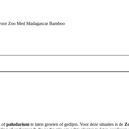
oor Zoo Med Madagascar Bamboo
Toevoegen aan winkelwagen
m
of
paludarium
te laten groeien of gedijen. Voor deze situaties is de
Zo