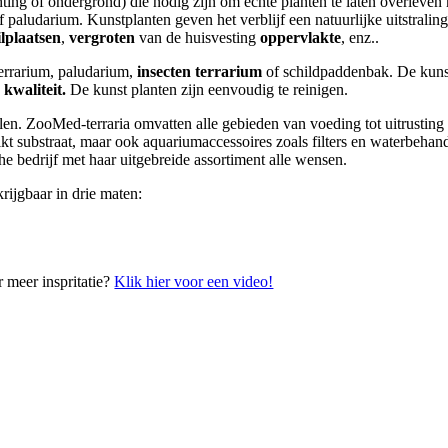
ting of ondergrond) die nodig zijn om echte planten te laten overleve
 paludarium. Kunstplanten geven het verblijf een natuurlijke uitstrali
ilplaatsen
,
vergroten
van de huisvesting
oppervlakte
, enz..
terrarium, paludarium,
insecten terrarium
of schildpaddenbak. De kun
kwaliteit.
De kunst planten zijn eenvoudig te reinigen.
len. ZooMed-terraria omvatten alle gebieden van voeding tot uitrusting e
kt substraat, maar ook aquariumaccessoires zoals filters en waterbehan
he bedrijf met haar uitgebreide assortiment alle wensen.
krijgbaar in drie maten:
 meer inspritatie?
Klik hier voor een video!