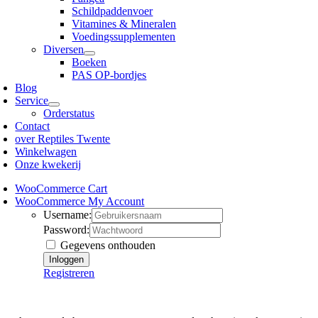
Schildpaddenvoer
Vitamines & Mineralen
Voedingssupplementen
Diversen
Boeken
PAS OP-bordjes
Blog
Service
Orderstatus
Contact
over Reptiles Twente
Winkelwagen
Onze kwekerij
WooCommerce Cart
WooCommerce My Account
Username:
Password:
Gegevens onthouden
Registreren