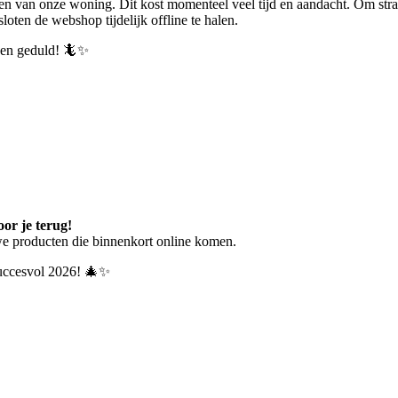
en van onze woning. Dit kost momenteel veel tijd en aandacht.
Om stra
ten de webshop tijdelijk offline te halen.
p en geduld! 🦎✨
or je terug!
we producten die binnenkort online komen.
 succesvol 2026! 🎄✨