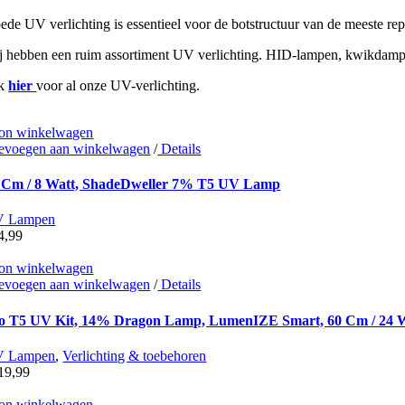
ede UV verlichting is essentieel voor de botstructuur van de meeste re
j hebben een ruim assortiment UV verlichting. HID-lampen, kwikdamp
ik
hier
voor al onze UV-verlichting.
on winkelwagen
evoegen aan winkelwagen
/
Details
 Cm / 8 Watt, ShadeDweller 7% T5 UV Lamp
 Lampen
4,99
on winkelwagen
evoegen aan winkelwagen
/
Details
o T5 UV Kit, 14% Dragon Lamp, LumenIZE Smart, 60 Cm / 24 
 Lampen
,
Verlichting & toebehoren
19,99
on winkelwagen