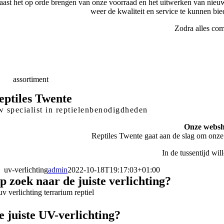
ast het op orde brengen van onze voorraad en het uitwerken van nieuw
weer de kwaliteit en service te kunnen bi
Zodra alles com
elle
Levering
skundig
advies
eed
assortiment
eptiles Twente
 specialist in reptielenbenodigdheden
Onze websho
Reptiles Twente gaat aan de slag om onze
In de tussentijd wi
uv-verlichting
admin
2022-10-18T19:17:03+01:00
p zoek naar de juiste verlichting?
e juiste UV-verlichting?