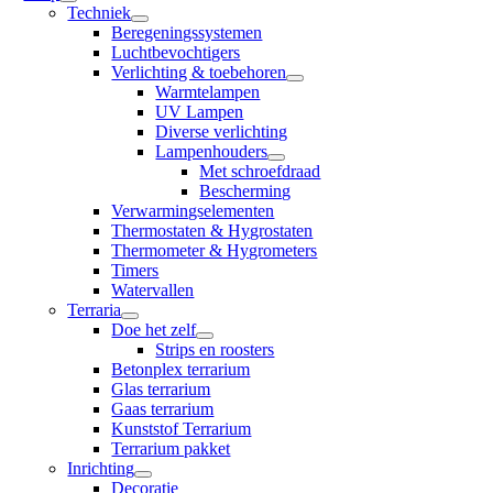
Techniek
Beregeningssystemen
Luchtbevochtigers
Verlichting & toebehoren
Warmtelampen
UV Lampen
Diverse verlichting
Lampenhouders
Met schroefdraad
Bescherming
Verwarmingselementen
Thermostaten & Hygrostaten
Thermometer & Hygrometers
Timers
Watervallen
Terraria
Doe het zelf
Strips en roosters
Betonplex terrarium
Glas terrarium
Gaas terrarium
Kunststof Terrarium
Terrarium pakket
Inrichting
Decoratie