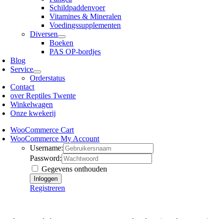
Schildpaddenvoer
Vitamines & Mineralen
Voedingssupplementen
Diversen
Boeken
PAS OP-bordjes
Blog
Service
Orderstatus
Contact
over Reptiles Twente
Winkelwagen
Onze kwekerij
WooCommerce Cart
WooCommerce My Account
Username:
Password:
Gegevens onthouden
Registreren