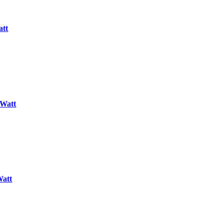
att
 Watt
Watt