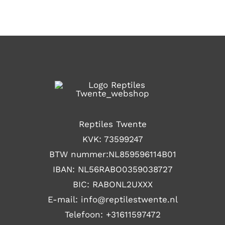
WORDEN
€317,95
OP
DE
PRODUCTPAGINA
Reptiles Twente
KVK: 73599247
BTW nummer:NL859596114B01
IBAN: NL56RABO0359038727
BIC: RABONL2UXXX
E-mail: i
nfo@reptilestwente.nl
Telefoon:
+31611597472