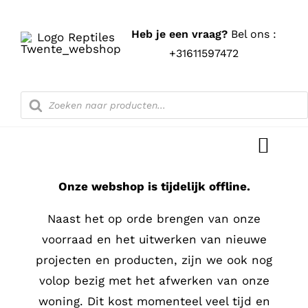
Ga
naar
Heb je een vraag?
Bel ons :
inhoud
+31611597472
Producten
zoeken
Toggl
Navig
Onze webshop is tijdelijk offline.
Home
Naast het op orde brengen van onze
Shop
voorraad en het uitwerken van nieuwe
projecten en producten, zijn we ook nog
Blog
volop bezig met het afwerken van onze
woning. Dit kost momenteel veel tijd en