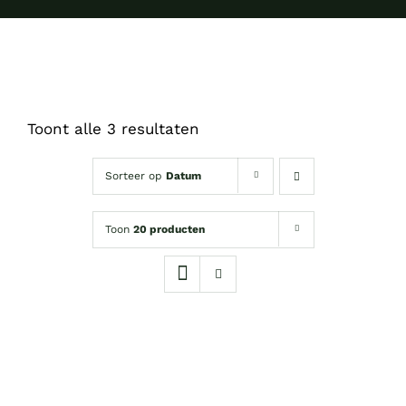
Toont alle 3 resultaten
Sorteer op
Datum
Toon
20 producten
OPTIES
SELECTEREN
DIT
/
PRODUCT
DETAILS