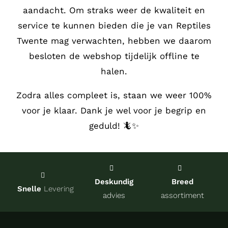
aandacht.
Om straks weer de kwaliteit en
Service
service te kunnen bieden die je van Reptiles
Twente mag verwachten, hebben we daarom
Contact
besloten de webshop tijdelijk offline te
halen.
over Re
Zodra alles compleet is, staan we weer 100%
voor je klaar. Dank je wel voor je begrip en
Winkel
geduld! 🦎✨
Onze kw
Deskundig
Breed
Snelle
Levering
advies
assortiment