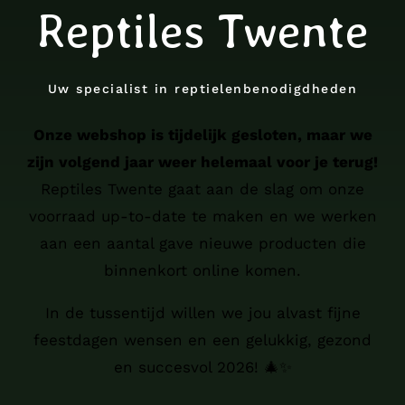
Reptiles Twente
Uw specialist in reptielenbenodigdheden
Onze webshop is tijdelijk gesloten, maar we
zijn volgend jaar weer helemaal voor je terug!
Reptiles Twente gaat aan de slag om onze
voorraad up-to-date te maken en we werken
aan een aantal gave nieuwe producten die
binnenkort online komen.
In de tussentijd willen we jou alvast fijne
feestdagen wensen en een gelukkig, gezond
en succesvol 2026! 🎄✨