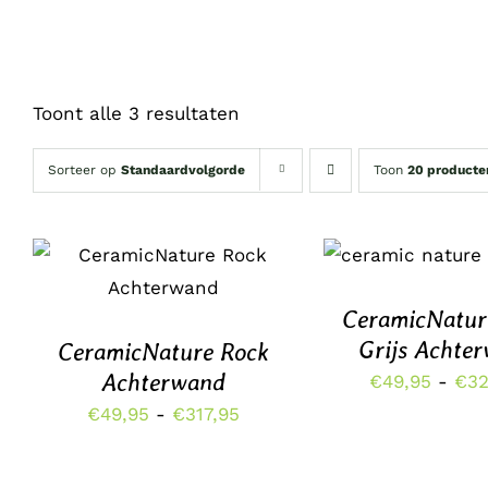
Toont alle 3 resultaten
Sorteer op
Standaardvolgorde
Toon
20 producte
OPTIES SELECTE
DIT
OPTIES SELECTEREN
/
DETAILS
PRODUCT
DETAILS
HEEFT
CeramicNatur
MEERDERE
Grijs Achte
CeramicNature Rock
VARIATIES.
DEZE
Achterwand
€
49,95
-
€
32
OPTIE
Prijsklasse:
€
49,95
-
€
317,95
KAN
GEKOZEN
€49,95
WORDEN
tot
OP