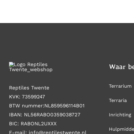
DE
€317,95
PRODUCTPAGINA
Waar be
Terrarium
Reptiles Twente
KVK: 73599247
Terraria
BTW nummer:NL859596114B01
IBAN: NL56RABO0359038727
Inrichting
BIC: RABONL2UXXX
Hulpmidde
E-mail: i
nfo@reptilestwente.nl