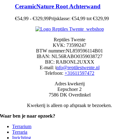
CeramicNature Root Achterwand
€
54,99
-
€
329,99
Prijsklasse: €54,99 tot €329,99
Reptiles Twente
KVK: 73599247
BTW nummer:NL859596114B01
IBAN: NL56RABO0359038727
BIC: RABONL2UXXX
E-mail: i
nfo@reptilestwente.nl
Telefoon:
+31611597472
Adres kwekerij
Eepschoer 2
7586 DK Overdinkel
Kwekerij is alleen op afspraak te bezoeken.
Waar ben je naar opzoek?
Terrarium
Terraria
Inrichting