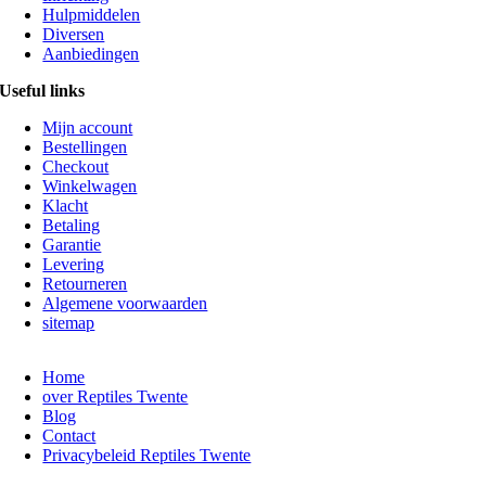
Hulpmiddelen
Diversen
Aanbiedingen
Useful links
Mijn account
Bestellingen
Checkout
Winkelwagen
Klacht
Betaling
Garantie
Levering
Retourneren
Algemene voorwaarden
sitemap
Home
over Reptiles Twente
Blog
Contact
Privacybeleid Reptiles Twente