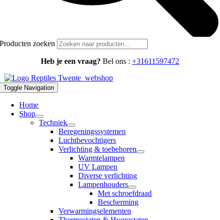
Producten zoeken
Heb je een vraag?
Bel ons :
+31611597472
Toggle Navigation
Home
Shop
Techniek
Beregeningssystemen
Luchtbevochtigers
Verlichting & toebehoren
Warmtelampen
UV Lampen
Diverse verlichting
Lampenhouders
Met schroefdraad
Bescherming
Verwarmingselementen
Thermostaten & Hygrostaten