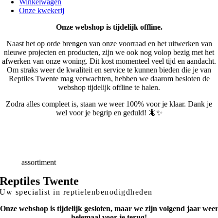
Winkelwagen
Onze kwekerij
Onze webshop is tijdelijk offline.
Naast het op orde brengen van onze voorraad en het uitwerken van
nieuwe projecten en producten, zijn we ook nog volop bezig met het
afwerken van onze woning. Dit kost momenteel veel tijd en aandacht.
Om straks weer de kwaliteit en service te kunnen bieden die je van
Reptiles Twente mag verwachten, hebben we daarom besloten de
webshop tijdelijk offline te halen.
Zodra alles compleet is, staan we weer 100% voor je klaar. Dank je
wel voor je begrip en geduld! 🦎✨
Snelle
Levering
Deskundig
advies
Breed
assortiment
Reptiles Twente
Uw specialist in reptielenbenodigdheden
Onze webshop is tijdelijk gesloten, maar we zijn volgend jaar wee
helemaal voor je terug!