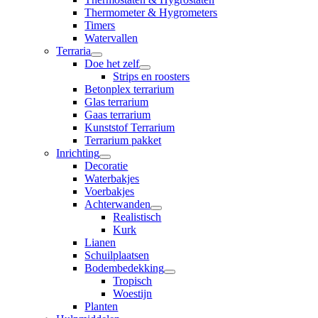
Thermometer & Hygrometers
Timers
Watervallen
Terraria
Doe het zelf
Strips en roosters
Betonplex terrarium
Glas terrarium
Gaas terrarium
Kunststof Terrarium
Terrarium pakket
Inrichting
Decoratie
Waterbakjes
Voerbakjes
Achterwanden
Realistisch
Kurk
Lianen
Schuilplaatsen
Bodembedekking
Tropisch
Woestijn
Planten