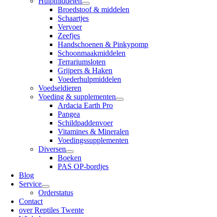
Hulpmiddelen
Broedstoof & middelen
Schaartjes
Vervoer
Zeefjes
Handschoenen & Pinkypomp
Schoonmaakmiddelen
Terrariumsloten
Grijpers & Haken
Voederhulpmiddelen
Voedseldieren
Voeding & supplementen
Ardacia Earth Pro
Pangea
Schildpaddenvoer
Vitamines & Mineralen
Voedingssupplementen
Diversen
Boeken
PAS OP-bordjes
Blog
Service
Orderstatus
Contact
over Reptiles Twente