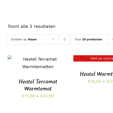
Toont alle 2 resultaten
Sorteer op
Naam
Toon
20 producten
Niet op voorr
DIT
DETAILS
OPTIES SELECTEREN
/
PRODUCT
DETAILS
HEEFT
Heatel Warmt
MEERDERE
Heatel Terramat
VARIATIES.
€
16,99
-
€
2
DEZE
Warmtemat
OPTIE
Prijsklasse:
€
11,99
-
€
47,99
KAN
GEKOZEN
€11,99
WORDEN
tot
OP