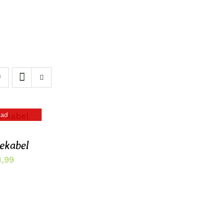
aad
ekabel
Prijsklasse:
1,99
€16,99
tot
€21,99