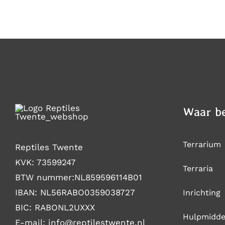
DE
€47,99
PRODUCTPAGINA
Waar be
Terrarium
Reptiles Twente
KVK: 73599247
Terraria
BTW nummer:NL859596114B01
IBAN: NL56RABO0359038727
Inrichting
BIC: RABONL2UXXX
Hulpmidde
E-mail: i
nfo@reptilestwente.nl