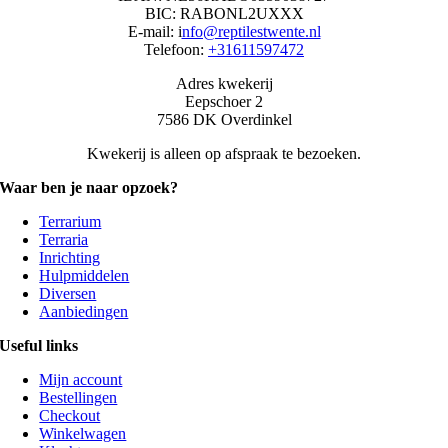
BIC: RABONL2UXXX
E-mail: i
nfo@reptilestwente.nl
Telefoon:
+31611597472
Adres kwekerij
Eepschoer 2
7586 DK Overdinkel
Kwekerij is alleen op afspraak te bezoeken.
Waar ben je naar opzoek?
Terrarium
Terraria
Inrichting
Hulpmiddelen
Diversen
Aanbiedingen
Useful links
Mijn account
Bestellingen
Checkout
Winkelwagen