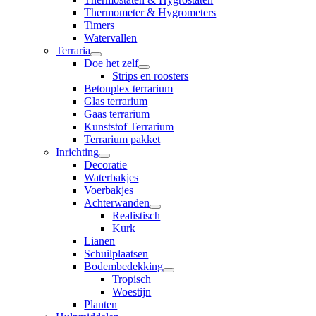
Thermometer & Hygrometers
Timers
Watervallen
Terraria
Doe het zelf
Strips en roosters
Betonplex terrarium
Glas terrarium
Gaas terrarium
Kunststof Terrarium
Terrarium pakket
Inrichting
Decoratie
Waterbakjes
Voerbakjes
Achterwanden
Realistisch
Kurk
Lianen
Schuilplaatsen
Bodembedekking
Tropisch
Woestijn
Planten