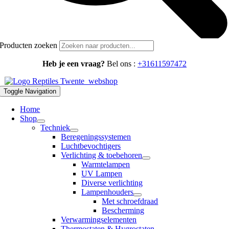
Producten zoeken
Heb je een vraag?
Bel ons :
+31611597472
Toggle Navigation
Home
Shop
Techniek
Beregeningssystemen
Luchtbevochtigers
Verlichting & toebehoren
Warmtelampen
UV Lampen
Diverse verlichting
Lampenhouders
Met schroefdraad
Bescherming
Verwarmingselementen
Thermostaten & Hygrostaten