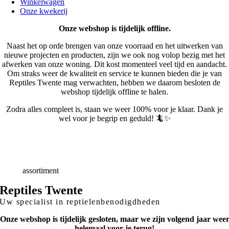
Winkelwagen
Onze kwekerij
Onze webshop is tijdelijk offline.
Naast het op orde brengen van onze voorraad en het uitwerken van
nieuwe projecten en producten, zijn we ook nog volop bezig met het
afwerken van onze woning. Dit kost momenteel veel tijd en aandacht.
Om straks weer de kwaliteit en service te kunnen bieden die je van
Reptiles Twente mag verwachten, hebben we daarom besloten de
webshop tijdelijk offline te halen.
Zodra alles compleet is, staan we weer 100% voor je klaar. Dank je
wel voor je begrip en geduld! 🦎✨
Snelle
Levering
Deskundig
advies
Breed
assortiment
Reptiles Twente
Uw specialist in reptielenbenodigdheden
Onze webshop is tijdelijk gesloten, maar we zijn volgend jaar wee
helemaal voor je terug!