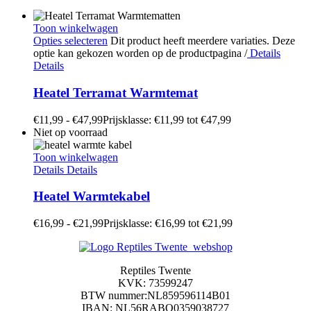
Toon winkelwagen
Opties selecteren
Dit product heeft meerdere variaties. Deze
optie kan gekozen worden op de productpagina
/
Details
Details
Heatel Terramat Warmtemat
€
11,99
-
€
47,99
Prijsklasse: €11,99 tot €47,99
Niet op voorraad
Toon winkelwagen
Details
Details
Heatel Warmtekabel
€
16,99
-
€
21,99
Prijsklasse: €16,99 tot €21,99
Reptiles Twente
KVK: 73599247
BTW nummer:NL859596114B01
IBAN: NL56RABO0359038727