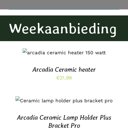
Weekaanbieding
DIT
OPTIES SELECTEREN
/
PRODUCT
DETAILS
HEEFT
MEERDERE
Arcadia Ceramic heater
VARIATIES.
€
21,99
DEZE
OPTIE
KAN
GEKOZEN
TOEVOEGEN AAN WINKELWAGEN
/
WORDEN
DETAILS
OP
DE
Arcadia Ceramic Lamp Holder Plus
PRODUCTPAGINA
Bracket Pro