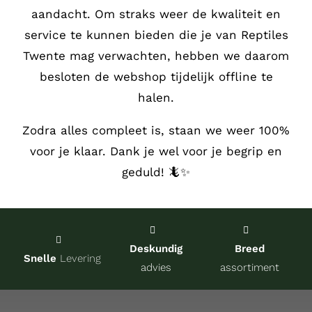
aandacht.
Om straks weer de kwaliteit en
Service
service te kunnen bieden die je van Reptiles
Twente mag verwachten, hebben we daarom
Contact
besloten de webshop tijdelijk offline te
halen.
over Re
Zodra alles compleet is, staan we weer 100%
voor je klaar. Dank je wel voor je begrip en
Winkel
geduld! 🦎✨
Onze kw
Deskundig
Breed
Snelle
Levering
advies
assortiment