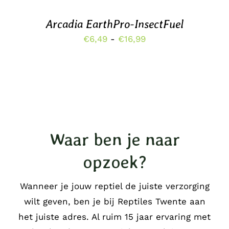
PRODUCT
DETAILS
HEEFT
MEERDERE
Arcadia EarthPro-InsectFuel
VARIATIES.
Prijsklasse:
€
6,49
-
€
16,99
DEZE
OPTIE
€6,49
KAN
tot
GEKOZEN
WORDEN
€16,99
OP
DE
PRODUCTPAGINA
Waar ben je naar
opzoek?
Wanneer je jouw reptiel de juiste verzorging
wilt geven, ben je bij Reptiles Twente aan
het juiste adres. Al ruim 15 jaar ervaring met