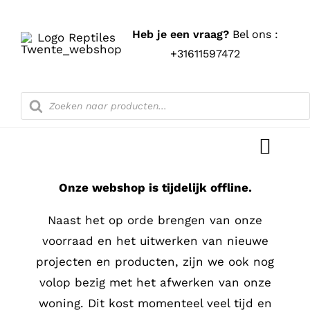
Ga
naar
Heb je een vraag?
Bel ons :
inhoud
+31611597472
Producten
zoeken
Toggl
Navig
Onze webshop is tijdelijk offline.
Home
Naast het op orde brengen van onze
Shop
voorraad en het uitwerken van nieuwe
projecten en producten, zijn we ook nog
Blog
volop bezig met het afwerken van onze
woning. Dit kost momenteel veel tijd en