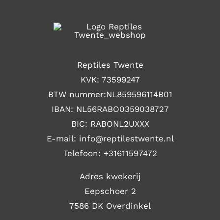
Reptiles Twente
KVK: 73599247
BTW nummer:NL859596114B01
IBAN: NL56RABO0359038727
BIC: RABONL2UXXX
E-mail: i
nfo@reptilestwente.nl
Telefoon:
+31611597472
Adres kwekerij
Eepschoer 2
7586 DK Overdinkel